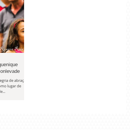
quenique
Monlevade
egria de abraçar
como lugar de
e...