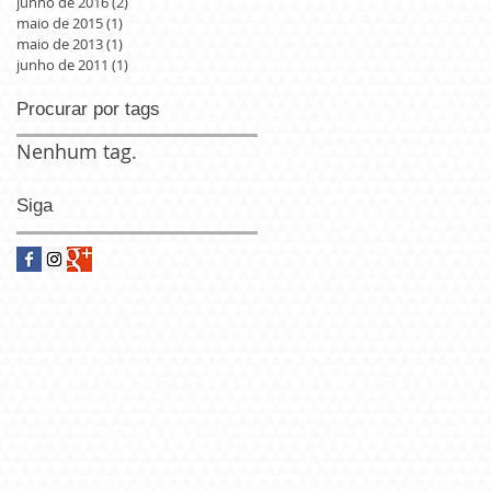
junho de 2016
(2)
2 posts
maio de 2015
(1)
1 post
maio de 2013
(1)
1 post
junho de 2011
(1)
1 post
Procurar por tags
o
Nenhum tag.
Siga